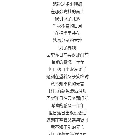
踏碎过多少理想
在那张高挂的面上
被引证了几多
千秋不变的日月
在相惜里共存
姑息分割的大地
划了界线
回望昨日在异乡那门前
唏嘘的感慨一年年
但日落日出永没变迁
这刻在望着父亲笑容时
竟不知不觉的无言
让日落暮色渗满泪眼
回望昨日在异乡那门前
唏嘘的感慨一年年
但日落日出永没变迁
这刻在望着父亲笑容时
竟不知不觉的无言
让日落暮色渗满泪眼