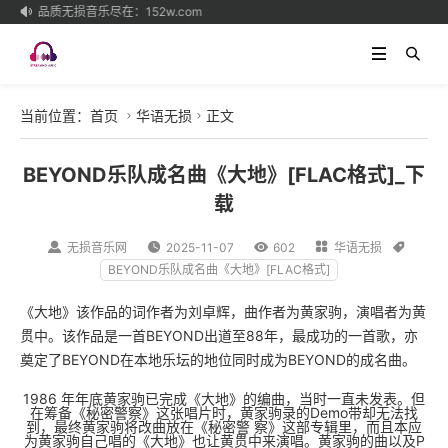
高品质无损音乐尽在：152w.com

当前位置：
首页
华语无损
正文


BEYOND乐队成名曲《大地》[FLAC格式]_下
载

无损音乐网

2025-11-07

602

华语无损

BEYOND乐队成名曲《大地》[FLAC格式]
《大地》该作品的词作者为刘卓辉，曲作者为黄家驹，演唱者为黄
贯中。该作品是一首BEYOND出道至88年，最成功的一首歌，亦
奠定了BEYOND在本地乐坛的地位同时成为BEYOND的成名曲。
1986 年年底黄家驹已完成《大地》的编曲，当时一直未发表。但
在筹备《秘密警察》这张唱片时，黄家驹录的Demo带却无法找
到，最终黄家驹将改曲放在《秘密警 察》这部专辑里，而且本应
为黄家驹自己唱的《大地》也让黄贯中来演唱。黄家驹的曲以及P