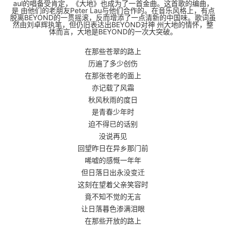
aul的唱备受肯定，《大地》也成为了一首金曲。这首歌的编曲，
是 由他们的老朋友Peter Lau与他们合作的。在音乐风格上，有点
脱离BEYOND的一贯摇滚，反而增添了一点清新的中国味。歌词虽
然由刘卓辉执笔，但仍旧表达出BEYOND对神 州大地的情怀，整
体而言，大地是BEYOND的一次大突破。
在那些苍翠的路上
历遍了多少创伤
在那张苍老的面上
亦记载了风霜
秋风秋雨的度日
是青春少年时
迫不得已的话别
没说再见
回望昨日在异乡那门前
唏嘘的感慨一年年
但日落日出永没变迁
这刻在望着父亲笑容时
竟不知不觉的无言
让日落暮色渗满泪眼
在那些开放的路上