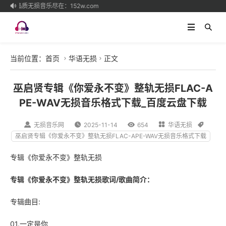
高品质无损音乐尽在：152w.com

当前位置：
首页
华语无损
正文


巫启贤专辑《你爱永不变》整轨无损FLAC-A
PE-WAV无损音乐格式下载_百度云盘下载

无损音乐网

2025-11-14

654

华语无损

巫启贤专辑《你爱永不变》整轨无损FLAC-APE-WAV无损音乐格式下载
专辑《你爱永不变》整轨无损
专辑《你爱永不变》整轨无损歌词/歌曲简介：
专辑曲目:
01.一定是你