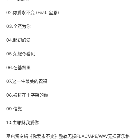
02.你爱永不变 (Feat. 玺恩)
03.全然为你
04.起初的爱
05.荣耀今看见
06.在基督里
07.这一生最美的祝福
08.被钉在十字架的你
09.信靠
10.主耶穌我爱你
巫启贤
专辑《你爱永不变》整轨无损FLAC/APE/WAV无损音乐格