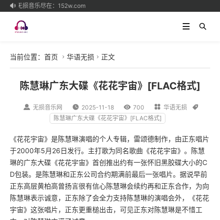
高品质无损音乐尽在：152w.com

当前位置：
首页
华语无损
正文


陈慧琳广东大碟《花花宇宙》[FLAC格式]

无损音乐网

2025-11-18

700

华语无损

陈慧琳广东大碟《花花宇宙》[FLAC格式]
《花花宇宙》是
陈慧琳
演唱的个人专辑，雷颂德制作，由正东唱片
于2000年5月26日发行。主打歌为同名歌曲《花花宇宙》。陈慧
琳的广东大碟《花花宇宙》首创推出约有一张怀旧黑胶碟大小的C
D包装。是陈慧琳和正东公司合约期满前最后一张唱片。据说早前
正东高层黄柏高曾扬言很有信心陈慧琳会续约再和正东合作，为向
陈慧琳表示诚意，正东除了会全力支持陈慧琳的演唱会外，《花花
宇宙》这张唱片，正东更重槌出击，可见正东对陈慧琳是不惜工