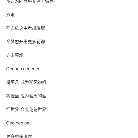
本，对陈慧琳充满了诚意。
双眼
在白纸之中看出璀璨
令梦想开出更多花瓣
亦未算难
Oeooeo oeoeoeo
将平凡 成为迎风的帆
将摇篮 成为蓝天的蓝
细世界 会变花花世界
Oeo oeo oe
更多更多渴求