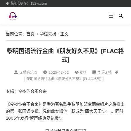
质无损音乐尽在：152w.com

当前位置：
首页
华语无损
正文


黎明国语流行金曲《朋友好久不见》[FLAC格
式]

无损音乐网

2025-12-02

677

华语无损

黎明国语流行金曲《朋友好久不见》[FLAC格式]
专辑：今夜你会不会来
《今夜你会不会来》是香港著名歌手
黎明
加盟宝丽金唱片之后推出
的第一张国语专辑，凭借此专辑他一跃成为“四大天王”之一。同时
2005年发行“留声经典复刻版”。
早以为我已完全被忘记