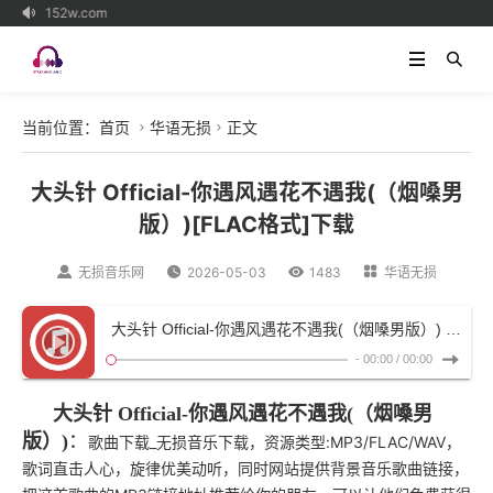
在：152w.com

当前位置：
首页
华语无损
正文


大头针 Official-你遇风遇花不遇我(（烟嗓男
版）)[FLAC格式]下载

无损音乐网

2026-05-03

1483

华语无损
大头针 Official-你遇风遇花不遇我(（烟嗓男版）)
- Erro
-
00:00
/
00:00
大头针 Official-你遇风遇花不遇我(（烟嗓男
版）)
：
歌曲下载_无损音乐下载，资源类型:MP3/FLAC/WAV，
歌词直击人心，旋律优美动听，同时网站提供背景音乐歌曲链接，