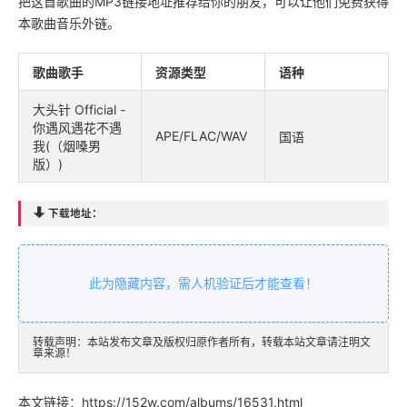
把这首歌曲的MP3链接地址推荐给你的朋友，可以让他们免费获得
本歌曲音乐外链。
歌曲歌手
资源类型
语种
大头针 Official -
你遇风遇花不遇
APE/FLAC/WAV
国语
我(（烟嗓男
版）)

下载地址：
此为隐藏内容，需人机验证后才能查看！
转载声明：本站发布文章及版权归原作者所有，转载本站文章请注明文
章来源！
本文链接：
https://152w.com/albums/16531.html