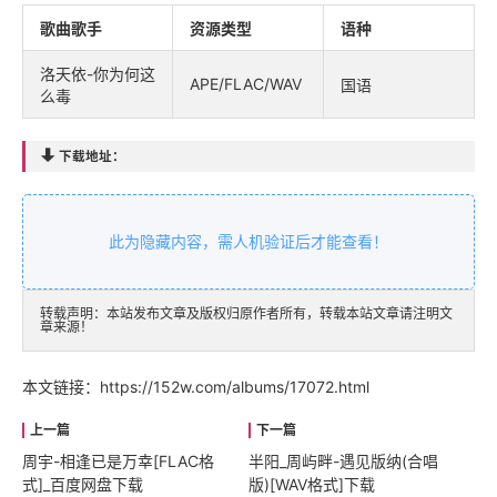
歌曲歌手
资源类型
语种
洛天依-你为何这
APE/FLAC/WAV
国语
么毒

下载地址：
此为隐藏内容，需人机验证后才能查看！
转载声明：本站发布文章及版权归原作者所有，转载本站文章请注明文
章来源！
本文链接：
https://152w.com/albums/17072.html
周宇-相逢已是万幸[FLAC格
半阳_周屿畔-遇见版纳(合唱
式]_百度网盘下载
版)[WAV格式]下载