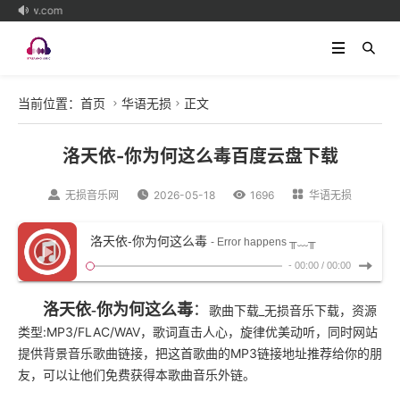
52w.com

当前位置：
首页
华语无损
正文


洛天依-你为何这么毒百度云盘下载

无损音乐网

2026-05-18

1696

华语无损
洛天依-你为何这么毒
- Error happens ╥﹏╥
-
00:00
/
00:00
洛天依-你为何这么毒
：
歌曲下载_无损音乐下载，资源
类型:MP3/FLAC/WAV，歌词直击人心，旋律优美动听，同时网站
提供背景音乐歌曲链接，把这首歌曲的MP3链接地址推荐给你的朋
友，可以让他们免费获得本歌曲音乐外链。