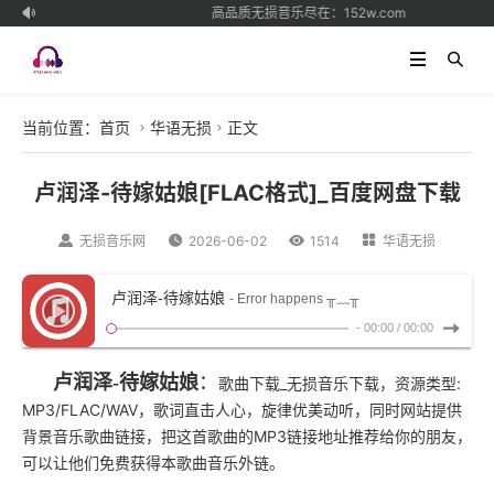
高品质无损音乐尽在：152w.com

当前位置：
首页
华语无损
正文


卢润泽-待嫁姑娘[FLAC格式]_百度网盘下载

无损音乐网

2026-06-02

1514

华语无损
卢润泽-待嫁姑娘
- Error happens ╥﹏╥
-
00:00
/
00:00
卢润泽-待嫁姑娘
：
歌曲下载_无损音乐下载，资源类型:
MP3/FLAC/WAV，歌词直击人心，旋律优美动听，同时网站提供
背景音乐歌曲链接，把这首歌曲的MP3链接地址推荐给你的朋友，
可以让他们免费获得本歌曲音乐外链。