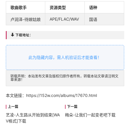
歌曲歌手
资源类型
语种
APE/FLAC/WAV
卢润泽-待嫁姑娘
国语

下载地址：
此为隐藏内容，需人机验证后才能查看！
转载声明：本站发布文章及版权归原作者所有，转载本站文章请注明文
章来源！
本文链接：
https://152w.com/albums/17670.html
艺凌-人生路从开始到结束[WA
梅朵-让我们一起变老吧下载
V格式]下载