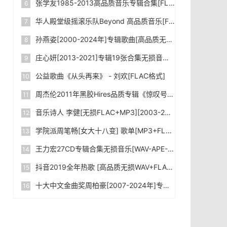
张学友1985-2013高品质音乐专辑合集[FLAC/WAV/MP3]下载
华人殿堂级摇滚乐队Beyond 高品质音乐[FLAC+MP3/Kbps]合集_下载
孙燕姿[2000-2024年]专辑歌曲[高品质无损FLAC+MP3-320kbps]合集下载
庄心妍[2013-2021]专辑19张合集无损音乐WAV格式网盘下载|百度网盘
公益歌曲《从头再来》 - 刘欢[FLAC格式]
周杰伦2011年黑胶Hires品质专辑《惊叹号》[WAV格式]无损音乐下载|百度网盘
音乐诗人 李健[无损FLAC+MP3][2003-2024]专辑合集 下载
学院派周笔畅[女大十八变] 歌单[MP3+FLAC格式]无损音乐下载|百度网盘
王力宏27CD专辑合集无损音乐[WAV-APE-FLAC]网盘下载|百度网盘
抖音2019全年热歌 [高品质无损WAV+FLAC+MP3-320kbps+MV] 2000+首大合集 网盘下载|百度网盘
十大中文金曲奖周柏豪[2007-2024年]专辑音乐合集[FLAC格式+MP3-4.76GB]无损音乐下载|百度网盘