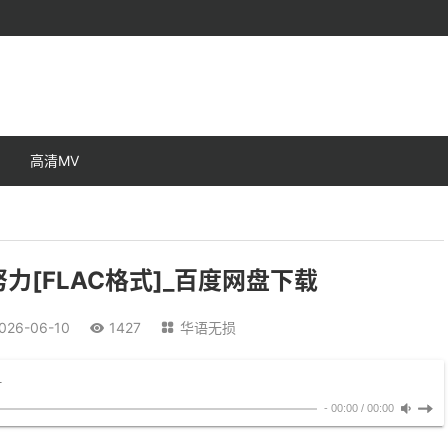
高清MV
力[FLAC格式]_百度网盘下载
026-06-10
1427
华语无损


╥
-
00:00
/
00:00