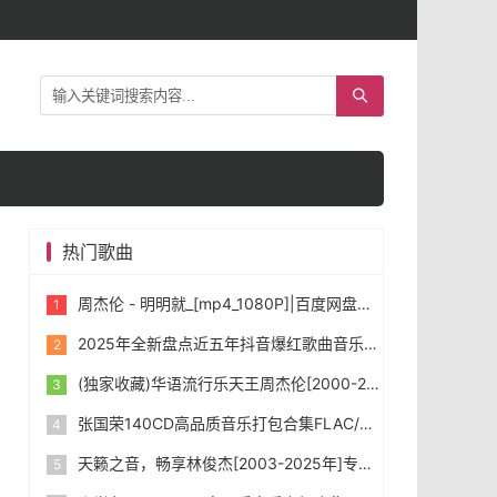
热门歌曲
周杰伦 - 明明就_[mp4_1080P]|百度网盘下载
2025年全新盘点近五年抖音爆红歌曲音乐共1431首，首首令人如痴如醉。
(独家收藏)华语流行乐天王周杰伦[2000-2025年]所有专辑音乐[无损FLAC/WAV/MP3]合集下载
张国荣140CD高品质音乐打包合集FLAC/WAV/MP3]下载
天籁之音，畅享林俊杰[2003-2025年]专辑打包合集 [无损FLAC/WAV/MP3] 下载