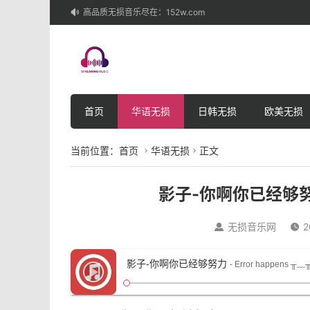
高品质无损音乐尽在：152w.com

首页
华语无损
日韩无损
欧美无损
当前位置：
首页
华语无损
正文


影子-你啊你已经够努
无损音乐网
2


影子-你啊你已经够努力
- Error happens ╥﹏