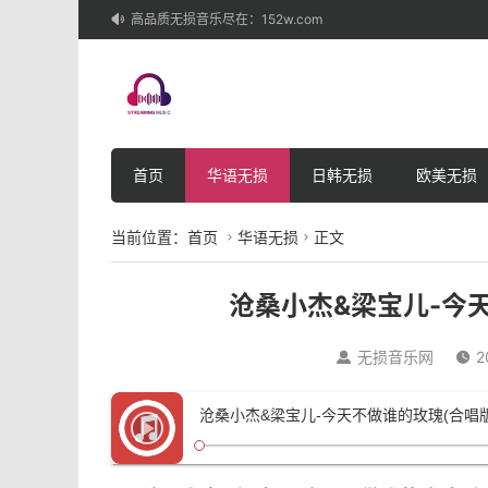
高品质无损音乐尽在：152w.com

首页
华语无损
日韩无损
欧美无损
当前位置：
首页
华语无损
正文


沧桑小杰&梁宝儿-今
无损音乐网
2


沧桑小杰&梁宝儿-今天不做谁的玫瑰(合唱版