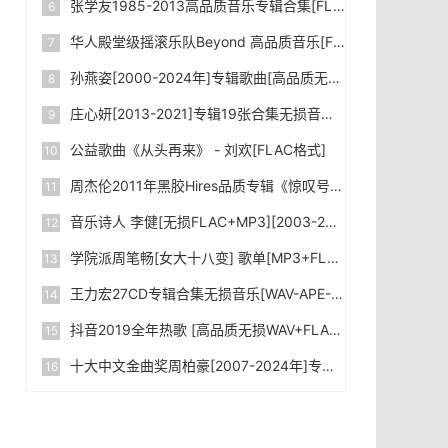
张学友1985-2013高品质音乐专辑合集[FLAC/WAV/MP3]下载
华人殿堂级摇滚乐队Beyond 高品质音乐[FLAC+MP3/Kbps]合集_下载
孙燕姿[2000-2024年]专辑歌曲[高品质无损FLAC+MP3-320kbps]合集下载
庄心妍[2013-2021]专辑19张合集无损音乐WAV格式网盘下载|百度网盘
公益歌曲《从头再来》 - 刘欢[FLAC格式]
周杰伦2011年黑胶Hires品质专辑《惊叹号》[WAV格式]无损音乐下载|百度网盘
音乐诗人 李健[无损FLAC+MP3][2003-2024]专辑合集 下载
学院派周笔畅[女大十八变] 歌单[MP3+FLAC格式]无损音乐下载|百度网盘
王力宏27CD专辑合集无损音乐[WAV-APE-FLAC]网盘下载|百度网盘
抖音2019全年热歌 [高品质无损WAV+FLAC+MP3-320kbps+MV] 2000+首大合集 网盘下载|百度网盘
十大中文金曲奖周柏豪[2007-2024年]专辑音乐合集[FLAC格式+MP3-4.76GB]无损音乐下载|百度网盘