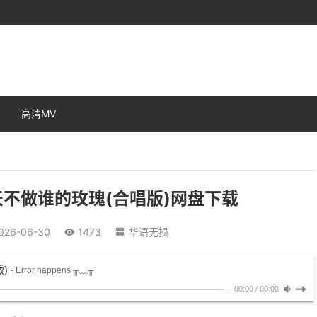
高清MV
天不做谁的玫瑰(合唱版)网盘下载
026-06-30
1473
华语无损


)
- Error happens ╥﹏╥
-
00:00
/
00:00