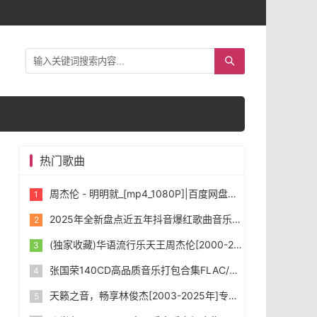
热门歌曲
周杰伦 - 明明就_[mp4_1080P]|百度网盘下载
2025年全新盘点近五年抖音爆红歌曲音乐共1431首，首首令人如痴如醉。
(独家收藏)华语流行乐天王周杰伦[2000-2025年]所有专辑音乐[无损FLAC/WAV/MP3]合集下载
张国荣140CD高品质音乐打包合集FLAC/WAV/MP3]下载
天籁之音，畅享林俊杰[2003-2025年]专辑打包合集 [无损FLAC/WAV/MP3] 下载