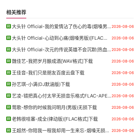
相关推荐
大头针 Official-我的爱情沾了伤心的毒(烟嗓男版)无损音乐下载
2026-08-06
大头针 Official-心动到心痛(烟嗓男版)[FLAC格式]_百度网盘下载
2026-08-06
大头针 Official-次元的传说英雄不会沉默(热血版)网盘下载
2026-08-06
魏佳艺-我把岁月酿成酒[WAV格式]下载
2026-08-06
王佳音-我们只是朋友百度云盘下载
2026-08-06
孙艺琪-小满(DJ默涵版)下载
2026-08-06
艺凌-错把真心付太早无损音乐格式FLAC-APE-WAV下载
2026-08-06
莺歌-想你的时候我问明月(男版)无损下载
2026-08-06
老韩很哇塞-成全(律动版)[FLAC格式]下载
2026-08-06
王超然-你陪我一程我却用一生来忘-烟嗓无损音乐下载
2026-08-06