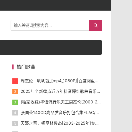
热门歌曲
周杰伦 - 明明就_[mp4_1080P]|百度网盘下载
2025年全新盘点近五年抖音爆红歌曲音乐共1431首，首首令人如痴如醉。
(独家收藏)华语流行乐天王周杰伦[2000-2025年]所有专辑音乐[无损FLAC/WAV/MP3]合集下载
张国荣140CD高品质音乐打包合集FLAC/WAV/MP3]下载
天籁之音，畅享林俊杰[2003-2025年]专辑打包合集 [无损FLAC/WAV/MP3] 下载