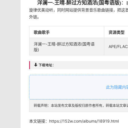
洋澜一-王晴-醉过方知酒浓(国粤语版)
：
旋律优美动听，同时网站提供背景音乐歌曲链接，把这首
外链。
歌曲歌手
资源类型
洋澜一-王晴-醉过方知酒浓(国粤语
APE/FLAC
版)

下载地址：
此为隐藏内
转载声明：本站发布文章及版权归原作者所有，转载本站文章
本文链接：
https://152w.com/albums/18919.html