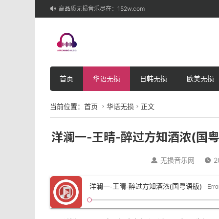
高品质无损音乐尽在：152w.com

首页
华语无损
日韩无损
欧美无损
当前位置：
首页
华语无损
正文


洋澜一-王晴-醉过方知酒浓(国粤语
无损音乐网
2


洋澜一-王晴-醉过方知酒浓(国粤语版)
- Er