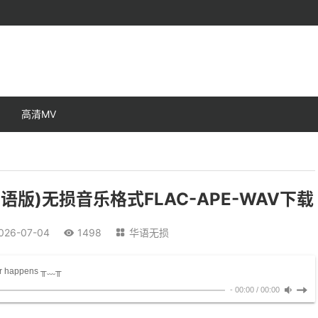
高清MV
版)无损音乐格式FLAC-APE-WAV下载
026-07-04
1498
华语无损


ror happens ╥﹏╥
-
00:00
/
00:00