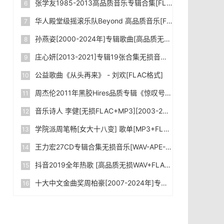
张学友1985-2013高品质音乐专辑合集[FLAC/WAV/MP3]下载
华人殿堂级摇滚乐队Beyond 高品质音乐[FLAC+MP3/Kbps]合集_下载
孙燕姿[2000-2024年]专辑歌曲[高品质无损FLAC+MP3-320kbps]合集下载
庄心妍[2013-2021]专辑19张合集无损音乐WAV格式网盘下载|百度网盘
公益歌曲《从头再来》 - 刘欢[FLAC格式]
周杰伦2011年黑胶Hires品质专辑《惊叹号》[WAV格式]无损音乐下载|百度网盘
音乐诗人 李健[无损FLAC+MP3][2003-2024]专辑合集 下载
学院派周笔畅[女大十八变] 歌单[MP3+FLAC格式]无损音乐下载|百度网盘
王力宏27CD专辑合集无损音乐[WAV-APE-FLAC]网盘下载|百度网盘
抖音2019全年热歌 [高品质无损WAV+FLAC+MP3-320kbps+MV] 2000+首大合集 网盘下载|百度网盘
十大中文金曲奖周柏豪[2007-2024年]专辑音乐合集[FLAC格式+MP3-4.76GB]无损音乐下载|百度网盘