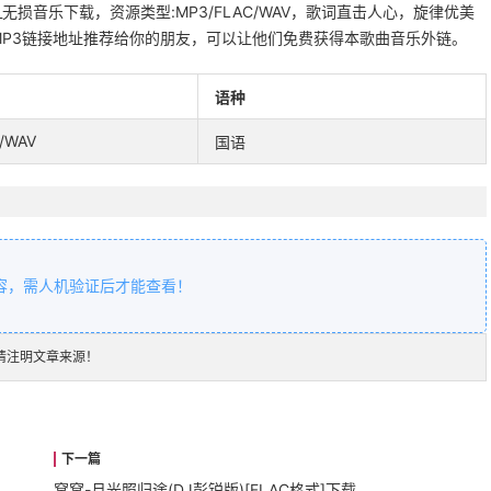
_无损音乐下载，资源类型:MP3/FLAC/WAV，歌词直击人心，旋律优美
P3链接地址推荐给你的朋友，可以让他们免费获得本歌曲音乐外链。
语种
/WAV
国语
容，需人机验证后才能查看！
请注明文章来源！
窝窝-月光照归途(DJ彭锐版)[FLAC格式]下载