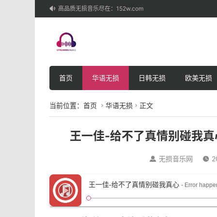
高品质无损音乐尽在：152w.com

首页
华语无损
日韩无损
欧美无损
当前位置：
首页
华语无损
正文


王一佳-给不了真情别碰我真心
无损音乐网
2


王一佳-给不了真情别碰我真心
- Error hap