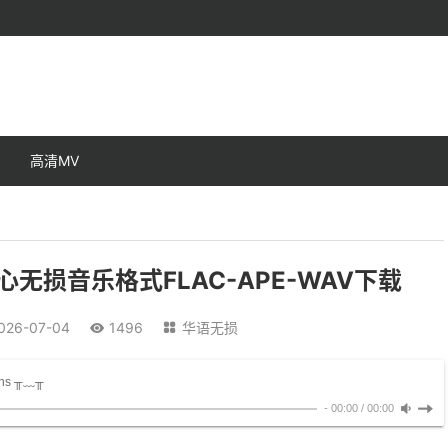
高清MV
无损音乐格式FLAC-APE-WAV下载
026-07-04
1496
华语无损


pens ╥﹏╥
-
00:00
/
00:00