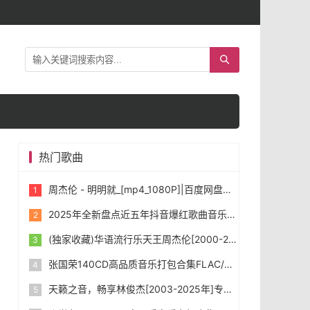
热门歌曲
周杰伦 - 明明就_[mp4_1080P]|百度网盘下载
2025年全新盘点近五年抖音爆红歌曲音乐共1431首，首首令人如痴如醉。
(独家收藏)华语流行乐天王周杰伦[2000-2025年]所有专辑音乐[无损FLAC/WAV/MP3]合集下载
张国荣140CD高品质音乐打包合集FLAC/WAV/MP3]下载
天籁之音，畅享林俊杰[2003-2025年]专辑打包合集 [无损FLAC/WAV/MP3] 下载