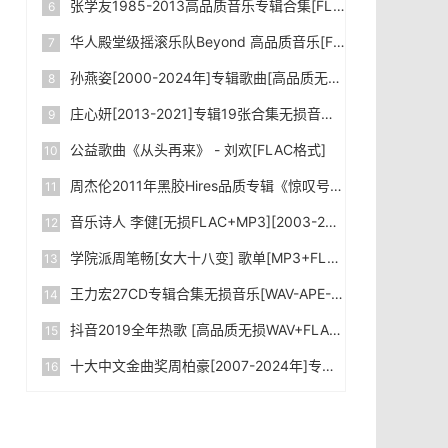
张学友1985-2013高品质音乐专辑合集[FLAC/WAV/MP3]下载
华人殿堂级摇滚乐队Beyond 高品质音乐[FLAC+MP3/Kbps]合集_下载
孙燕姿[2000-2024年]专辑歌曲[高品质无损FLAC+MP3-320kbps]合集下载
庄心妍[2013-2021]专辑19张合集无损音乐WAV格式网盘下载|百度网盘
公益歌曲《从头再来》 - 刘欢[FLAC格式]
周杰伦2011年黑胶Hires品质专辑《惊叹号》[WAV格式]无损音乐下载|百度网盘
音乐诗人 李健[无损FLAC+MP3][2003-2024]专辑合集 下载
学院派周笔畅[女大十八变] 歌单[MP3+FLAC格式]无损音乐下载|百度网盘
王力宏27CD专辑合集无损音乐[WAV-APE-FLAC]网盘下载|百度网盘
抖音2019全年热歌 [高品质无损WAV+FLAC+MP3-320kbps+MV] 2000+首大合集 网盘下载|百度网盘
十大中文金曲奖周柏豪[2007-2024年]专辑音乐合集[FLAC格式+MP3-4.76GB]无损音乐下载|百度网盘