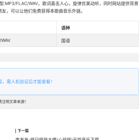
:MP3/FLAC/WAV，歌词直击人心，旋律优美动听，同时网站提供背景
朋友，可以让他们免费获得本歌曲音乐外链。
语种
/WAV
国语
容，需人机验证后才能查看！
请注明文章来源！
李发发-怪只怪我太傻(心碎版)无损音乐下载