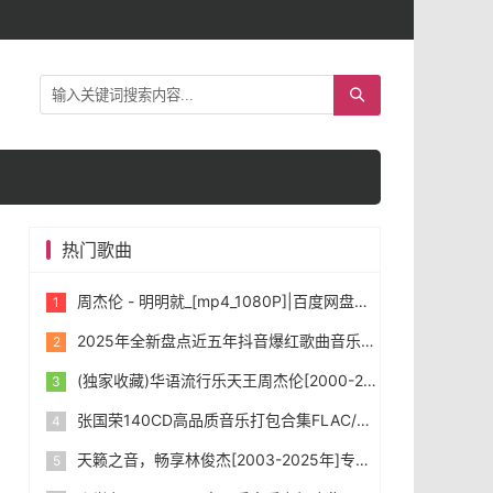
热门歌曲
周杰伦 - 明明就_[mp4_1080P]|百度网盘下载
2025年全新盘点近五年抖音爆红歌曲音乐共1431首，首首令人如痴如醉。
(独家收藏)华语流行乐天王周杰伦[2000-2025年]所有专辑音乐[无损FLAC/WAV/MP3]合集下载
张国荣140CD高品质音乐打包合集FLAC/WAV/MP3]下载
天籁之音，畅享林俊杰[2003-2025年]专辑打包合集 [无损FLAC/WAV/MP3] 下载