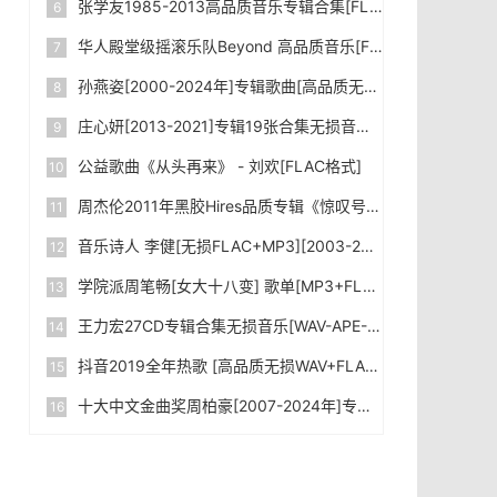
张学友1985-2013高品质音乐专辑合集[FLAC/WAV/MP3]下载
华人殿堂级摇滚乐队Beyond 高品质音乐[FLAC+MP3/Kbps]合集_下载
孙燕姿[2000-2024年]专辑歌曲[高品质无损FLAC+MP3-320kbps]合集下载
庄心妍[2013-2021]专辑19张合集无损音乐WAV格式网盘下载|百度网盘
公益歌曲《从头再来》 - 刘欢[FLAC格式]
周杰伦2011年黑胶Hires品质专辑《惊叹号》[WAV格式]无损音乐下载|百度网盘
音乐诗人 李健[无损FLAC+MP3][2003-2024]专辑合集 下载
学院派周笔畅[女大十八变] 歌单[MP3+FLAC格式]无损音乐下载|百度网盘
王力宏27CD专辑合集无损音乐[WAV-APE-FLAC]网盘下载|百度网盘
抖音2019全年热歌 [高品质无损WAV+FLAC+MP3-320kbps+MV] 2000+首大合集 网盘下载|百度网盘
十大中文金曲奖周柏豪[2007-2024年]专辑音乐合集[FLAC格式+MP3-4.76GB]无损音乐下载|百度网盘