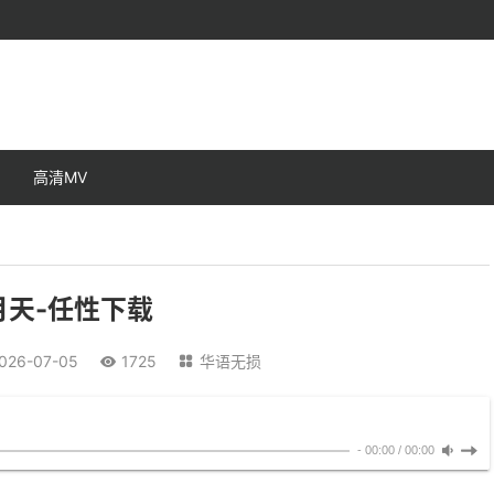
高清MV
月天-任性下载
026-07-05
1725
华语无损


-
00:00
/
00:00