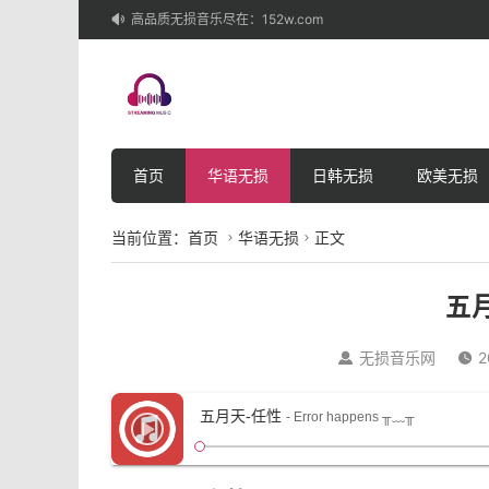
高品质无损音乐尽在：152w.com

首页
华语无损
日韩无损
欧美无损
当前位置：
首页
华语无损
正文


五
无损音乐网
2


五月天-任性
- Error happens ╥﹏╥