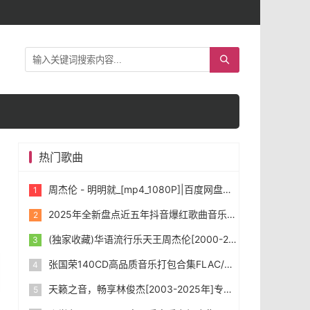
热门歌曲
周杰伦 - 明明就_[mp4_1080P]|百度网盘下载
2025年全新盘点近五年抖音爆红歌曲音乐共1431首，首首令人如痴如醉。
(独家收藏)华语流行乐天王周杰伦[2000-2025年]所有专辑音乐[无损FLAC/WAV/MP3]合集下载
张国荣140CD高品质音乐打包合集FLAC/WAV/MP3]下载
天籁之音，畅享林俊杰[2003-2025年]专辑打包合集 [无损FLAC/WAV/MP3] 下载