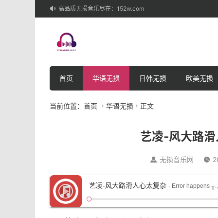
高品质无损音乐尽在：152w.com

首页
华语无损
日韩无损
欧美无损
当前位置：
首页
华语无损
正文


艺凌-风大路
无损音乐网
2


艺凌-风大路滑人心太复杂
- Error happens 