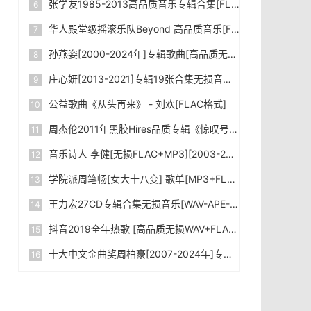
张学友1985-2013高品质音乐专辑合集[FLAC/WAV/MP3]下载
华人殿堂级摇滚乐队Beyond 高品质音乐[FLAC+MP3/Kbps]合集_下载
孙燕姿[2000-2024年]专辑歌曲[高品质无损FLAC+MP3-320kbps]合集下载
庄心妍[2013-2021]专辑19张合集无损音乐WAV格式网盘下载|百度网盘
公益歌曲《从头再来》 - 刘欢[FLAC格式]
周杰伦2011年黑胶Hires品质专辑《惊叹号》[WAV格式]无损音乐下载|百度网盘
音乐诗人 李健[无损FLAC+MP3][2003-2024]专辑合集 下载
学院派周笔畅[女大十八变] 歌单[MP3+FLAC格式]无损音乐下载|百度网盘
王力宏27CD专辑合集无损音乐[WAV-APE-FLAC]网盘下载|百度网盘
抖音2019全年热歌 [高品质无损WAV+FLAC+MP3-320kbps+MV] 2000+首大合集 网盘下载|百度网盘
十大中文金曲奖周柏豪[2007-2024年]专辑音乐合集[FLAC格式+MP3-4.76GB]无损音乐下载|百度网盘