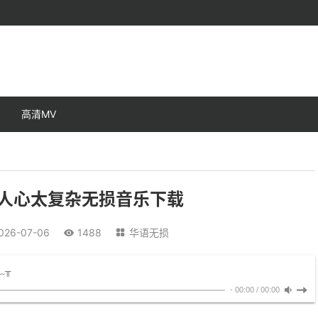
高清MV
滑人心太复杂无损音乐下载
026-07-06
1488
华语无损


╥﹏╥
-
00:00
/
00:00