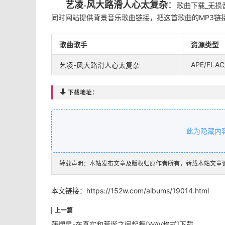
艺凌-风大路滑人心太复杂
：
歌曲下载_无损
同时网站提供背景音乐歌曲链接，把这首歌曲的MP3链
歌曲歌手
资源类型
APE/FLAC
艺凌-风大路滑人心太复杂

下载地址：
此为隐藏内
转载声明：本站发布文章及版权归原作者所有，转载本站文章
本文链接：
https://152w.com/albums/19014.html
蒲熠星-在真实和荒诞之间起舞[WAV格式]下载