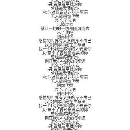
男:曾经最牵挂的你
曾经最爱我的你
合:你对我说过的甜言蜜语
无人能把你代替
男:忘了我吧
忘掉过去
就让一切的一切都随风而去
忘了我吧
别再回忆
感情的世界有太多的身不由己
我会把你珍藏在生命里
找一个比我更疼你的人去爱你
女:忘不了曾经最温柔的你
曾经最疼我的你
刻在我心中那爱的印迹
怎么也无法抹去
男:曾经最牵挂的你
曾经最爱我的你
合:你对我说过的甜言蜜语
无人能把你代替
把你代替
男:忘了我吧
别再回忆
感情的世界有太多的身不由己
我会把你珍藏在生命里
找一个比我更疼你的人去爱你
女:忘不了曾经最温柔的你
曾经最疼我的你
刻在我心中那爱的印迹
怎么也无法抹去
男:曾经最牵挂的你
曾经最爱我的你