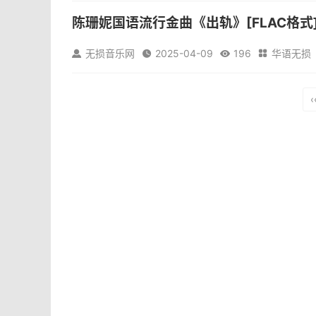
们都有...
陈珊妮国语流行金曲《出轨》[FLAC格式
陈珊妮国语流行金曲《出轨》[FLAC格式]所属专辑：
无损音乐网
2025-04-09
196
华语无损




调的作息当一场双人排练,我们都有准备…像一首歌循环
们都有...
‹