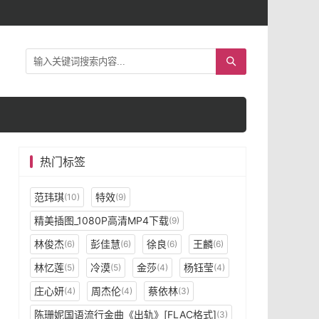
热门标签
范玮琪
特效
(10)
(9)
精美插图_1080P高清MP4下载
(9)
林俊杰
彭佳慧
徐良
王麟
(6)
(6)
(6)
(6)
林忆莲
冷漠
金莎
杨钰莹
(5)
(5)
(4)
(4)
庄心妍
周杰伦
蔡依林
(4)
(4)
(3)
陈珊妮国语流行金曲《出轨》[FLAC格式]
(3)