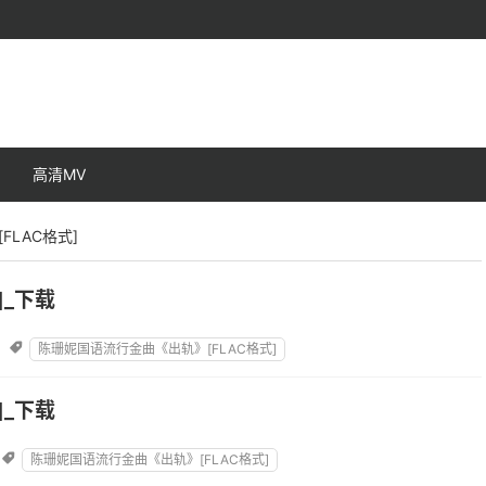
高清MV
FLAC格式]
]_下载
：《低调人生》像一首歌循环千百遍也成经典坏习惯的暧昧终化为缠绵把单调

陈珊妮国语流行金曲《出轨》[FLAC格式]
谁可怜难得星期天对自己草草说句忏悔OH不生不灭全想入非非拿善感遮
]_下载
《低调人生》像一首歌循环千百遍也成经典,坏习惯的暧昧终化为缠绵,把单

陈珊妮国语流行金曲《出轨》[FLAC格式]
千百遍也成经典坏习惯的暧昧终化为缠绵把单调的作息当一场双人排练我