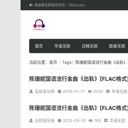
高品质无损音乐尽在：152w.com

首页
华语无损
日韩无损
欧美无损
当前位置：
首页
Tags：陈珊妮国语流行金曲《出轨》[

陈珊妮国语流行金曲《出轨》[FLAC格式
陈珊妮国语流行金曲《出轨》[FLAC格式]所属专辑
无损音乐网
2026-01-17
2036
华语无损




的作息当一场双人排练我们都有准备…OH心照不宣谁比
掩当参透...
陈珊妮国语流行金曲《出轨》[FLAC格式
陈珊妮国语流行金曲《出轨》[FLAC格式]所属专辑：
无损音乐网
2025-09-18
165
华语无损




调的作息当一场双人排练,我们都有准备…像一首歌循环