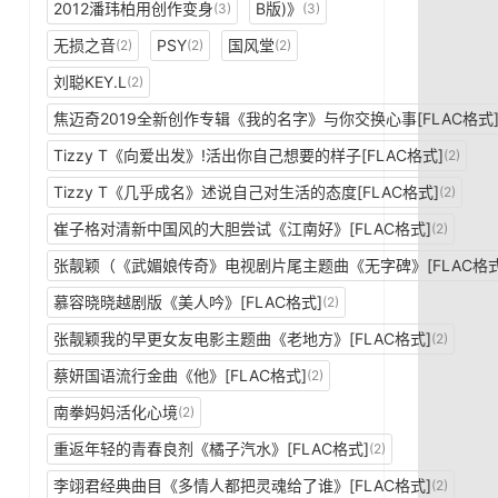
2012潘玮柏用创作变身
B版)》
(3)
(3)
无损之音
PSY
国风堂
(2)
(2)
(2)
刘聪KEY.L
(2)
焦迈奇2019全新创作专辑《我的名字》与你交换心事[FLAC格式
Tizzy T《向爱出发》!活出你自己想要的样子[FLAC格式]
(2)
Tizzy T《几乎成名》述说自己对生活的态度[FLAC格式]
(2)
崔子格对清新中国风的大胆尝试《江南好》[FLAC格式]
(2)
张靓颖（《武媚娘传奇》电视剧片尾主题曲《无字碑》[FLAC格式
慕容晓晓越剧版《美人吟》[FLAC格式]
(2)
张靓颖我的早更女友电影主题曲《老地方》[FLAC格式]
(2)
蔡妍国语流行金曲《他》[FLAC格式]
(2)
南拳妈妈活化心境
(2)
重返年轻的青春良剂《橘子汽水》[FLAC格式]
(2)
李翊君经典曲目《多情人都把灵魂给了谁》[FLAC格式]
(2)