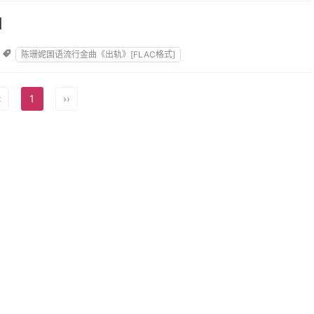
]
《低调人生》像一首歌循环千百遍也成经典,坏习惯的暧昧终化为缠绵,把单

陈珊妮国语流行金曲《出轨》[FLAC格式]
千百遍也成经典坏习惯的暧昧终化为缠绵把单调的作息当一场双人排练我
‹
1
››